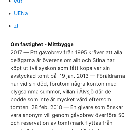
etR
UENa
zl
Om fastighet - Mittbygge
2017 — Ett gåvobrev från 1995 kräver att alla
delägarna är överens om allt och Stina har
köpt ut två syskon som fått köpa var sin
avstyckad tomt på 19 jan. 2013 — Föräldrarna
har vid sin död, förutom några konton med
blygsamma summor, villan i Älvsjö där de
bodde som inte är mycket värd eftersom
tomten 28 feb. 2018 — En givare som önskar
vara anonym vill genom gåvobrev överföra 50
och reservation av tomt/mark flyttas från