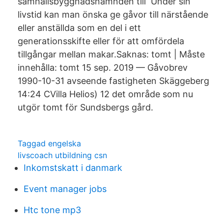
samhällsbyggnadsnämnden till Under sin
livstid kan man önska ge gåvor till närstående
eller anställda som en del i ett
generationsskifte eller för att omfördela
tillgångar mellan makar.Saknas: tomt ‎| Måste
innehålla: tomt 15 sep. 2019 — Gåvobrev
1990-10-31 avseende fastigheten Skäggeberg
14:24 CVilla Helios) 12 det område som nu
utgör tomt för Sundsbergs gård.
Taggad engelska
livscoach utbildning csn
Inkomstskatt i danmark
Event manager jobs
Htc tone mp3