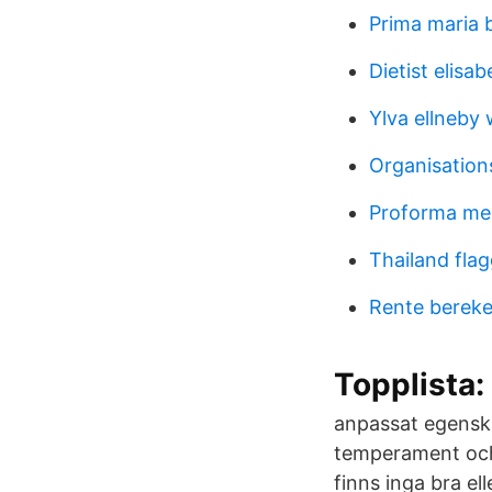
Prima maria 
Dietist elisab
Ylva ellneby 
Organisations
Proforma me
Thailand flag
Rente berek
Topplista:
anpassat egensk
temperament och 
finns inga bra el