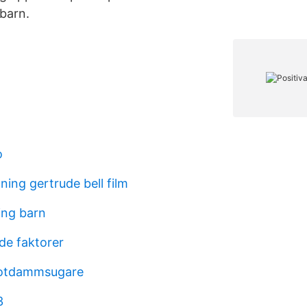
 barn.
o
ing gertrude bell film
ing barn
e faktorer
obotdammsugare
3