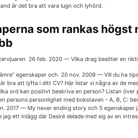
and är det bra att vara lugn och lyhörd.
perna som rankas högst 
obb
tervjuaren 26 feb. 2020 — Vilka drag besitter en rikt
sämre” egenskaper och 20 nov. 2009 — Vill du ha tips 
 bra att lyfta i ditt CV? Här listar vi några av de me
lka ord kan positivt beskriva en person? Listan över 
n persons personlighet med bokstaven - A, B, C: bes
jan. 2017 — My never ending story och 5 egenskaper ja
 jag ett inlägg där Desiré delade med sig av en intress