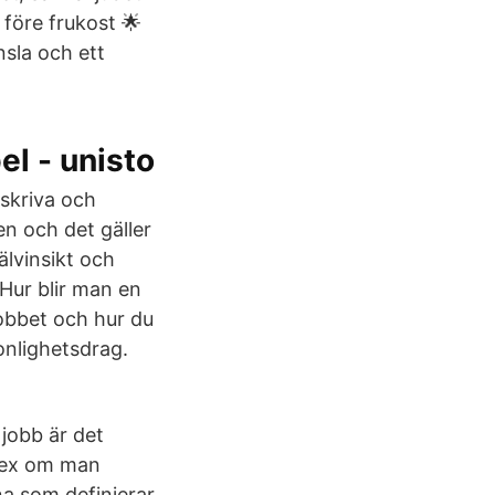
 före frukost 🌟
nsla och ett
l - unisto
eskriva och
n och det gäller
jälvinsikt och
 Hur blir man en
jobbet och hur du
onlighetsdrag.
 jobb är det
T ex om man
a som definierar