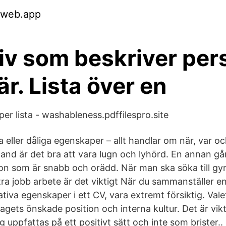
.web.app
iv som beskriver pe
är. Lista över en
er lista - washableness.pdffilespro.site
a eller dåliga egenskaper – allt handlar om när, var o
and är det bra att vara lugn och lyhörd. En annan g
n som är snabb och orädd. När man ska söka till gym
a jobb arbete är det viktigt När du sammanställer en 
tiva egenskaper i ett CV, vara extremt försiktig. Val
gets önskade position och interna kultur. Det är vikt
 uppfattas på ett positivt sätt och inte som brister.. 