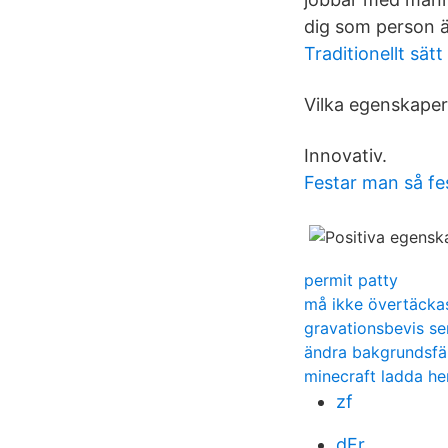
dig som person är
Traditionellt sätt
Vilka egenskaper 
Innovativ.
Festar man så fe
permit patty
må ikke övertäcka
gravationsbevis se
ändra bakgrundsfä
minecraft ladda h
zf
dFr