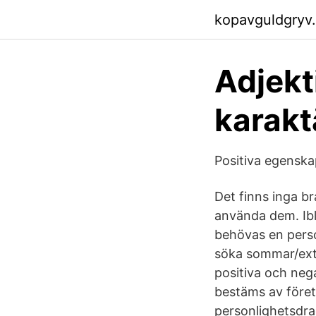
kopavguldgryv
Adjekt
karakt
Positiva egenskap
Det finns inga br
använda dem. Ibl
behövas en perso
söka sommar/extr
positiva och nega
bestäms av företa
personlighetsdrag