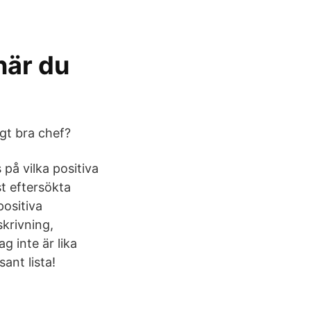
när du
igt bra chef?
på vilka positiva
st eftersökta
positiva
krivning,
g inte är lika
ant lista!