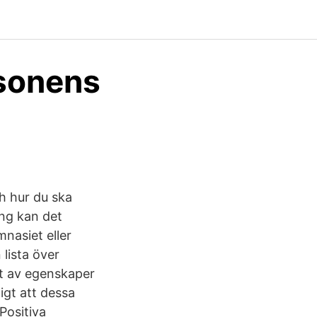
rsonens
ch hur du ska
ång kan det
nasiet eller
lista över
et av egenskaper
igt att dessa
Positiva