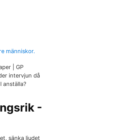
re människor.
kaper | GP
er intervjun då
l anställa?
ngsrik -
et, sänka ljudet