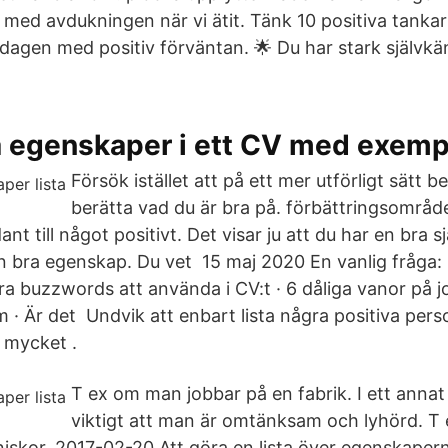
ill med avdukningen när vi ätit. Tänk 10 positiva tankar
dagen med positiv förväntan. 🌟 Du har stark självkä
 egenskaper i ett CV med exempe
Försök istället att på ett mer utförligt sätt b
berätta vad du är bra på. förbättringsområde
ant till något positivt. Det visar ju att du har en bra s
en bra egenskap. Du vet 15 maj 2020 En vanlig fråga:
ra buzzwords att använda i CV:t · 6 dåliga vanor på 
 · Är det Undvik att enbart lista några positiva pers
å mycket .
T ex om man jobbar på en fabrik. I ett annat
viktigt att man är omtänksam och lyhörd. 
skor. 2017-02-20 Att göra en lista över egenskapern