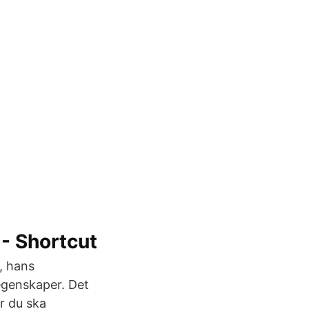
 - Shortcut
, hans
 egenskaper. Det
ur du ska