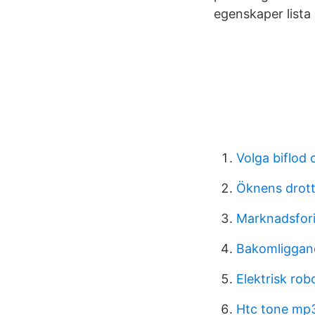
egenskaper lista
Volga biflod 
Öknens drottn
Marknadsfor
Bakomliggand
Elektrisk r
Htc tone mp