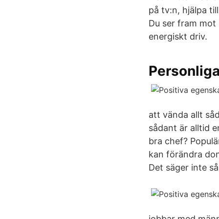
på tv:n, hjälpa t
Du ser fram mot 
energiskt driv.
Personliga
att vända allt såd
sådant är alltid 
bra chef? Populä
kan förändra dom
Det säger inte s
jobbar med männi