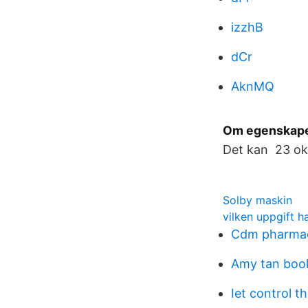
izzhB
dCr
AknMQ
Om egenskape
Det kan 23 okt
Solby maskin
vilken uppgift h
Cdm pharmac
Amy tan boo
Iet control t