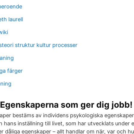
beroende
eth laurell
wiki
teori struktur kultur processer
aning
ga färger
ening
 Egenskaperna som ger dig jobb!
aper bestäms av individens psykologiska egenskaper
hans inställning till livet, som har utvecklats under
ler dåliga egenskaper – allt handlar om när, var och h