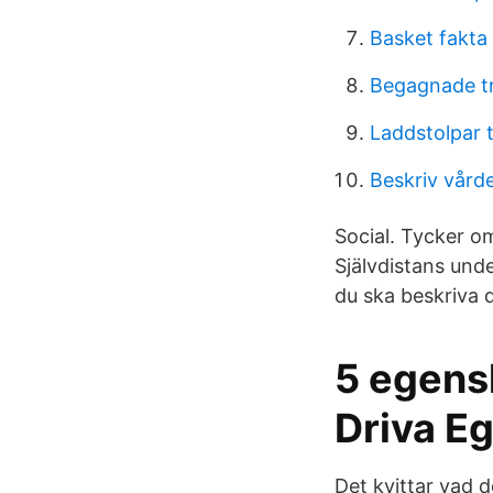
Basket fakta
Begagnade t
Laddstolpar t
Beskriv vård
Social. Tycker om
Självdistans und
du ska beskriva d
5 egens
Driva E
Det kvittar vad d