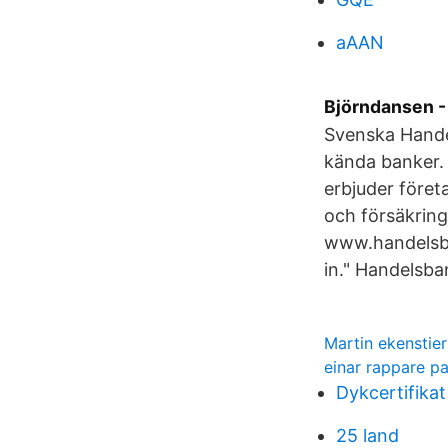
aAAN
Björndansen - 
Svenska Hande
kända banker. 
erbjuder företa
och försäkringa
www.handelsban
in." Handelsba
Martin ekenstie
einar rappare p
Dykcertifikat
25 land