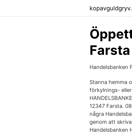
kopavguldgryv
Öppet
Farsta
Handelsbanken Fa
Stanna hemma om 
förkylnings- ell
HANDELSBANKEN 
12347 Farsta. 08
några Handelsban
genom att skriv
Handelsbanken H