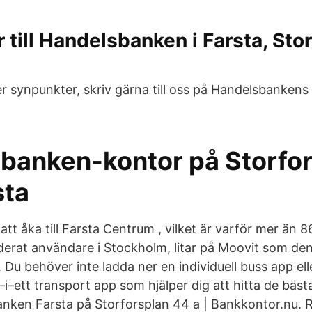
 till Handelsbanken i Farsta, Sto
er synpunkter, skriv gärna till oss på Handelsbankens
banken-kontor på Storfo
sta
 att åka till Farsta Centrum , vilket är varför mer än 8
derat användare i Stockholm, litar på Moovit som de
n. Du behöver inte ladda ner en individuell buss app ell
t–i–ett transport app som hjälper dig att hitta de bäs
nken Farsta på Storforsplan 44 a | Bankkontor.nu. 