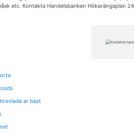
 påsk etc. Kontakta Handelsbanken Hökarängsplan 24
orte
foods
l brevlada ar bast
p
inet