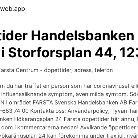
.web.app
tider Handelsbanken
 i Storforsplan 44, 1
rsta Centrum - öppettider, adress, telefon
du har träffat en person som har coronaviruset ell
er influensaliknande symptom, även milda symtom. Sök
i området FARSTA Svenska Handelsbanken AB Farst
-683 74 00 Kontakta oss; Användarpolicy; Tyvärr har v
ken Hökarängsplan 24 Farsta öppettider här ännu, h
a dom i kommentarerna nedan! Avvikande öppettider 
ökarängsplan 24 kan förekomma under t ex jul, nyå