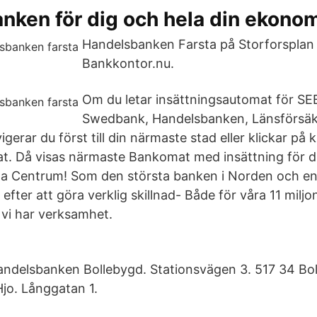
nken för dig och hela din ekono
Handelsbanken Farsta på Storforsplan 
Bankkontor.nu.
Om du letar insättningsautomat för SE
Swedbank, Handelsbanken, Länsförsäkr
erar du först till din närmaste stad eller klickar på
t. Då visas närmaste Bankomat med insättning för 
rsta Centrum! Som den största banken i Norden och en 
 efter att göra verklig skillnad- Både för våra 11 milj
 vi har verksamhet.
ndelsbanken Bollebygd. Stationsvägen 3. 517 34 Bo
jo. Långgatan 1.