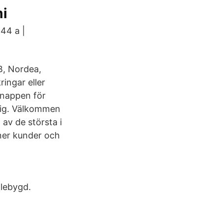
mi
44 a |
B, Nordea,
ingar eller
 knappen för
dig. Välkommen
av de största i
oner kunder och
llebygd.