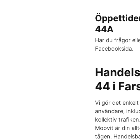
Öppettider
44A
Har du frågor ell
Facebooksida.
Handels
44 i Far
Vi gör det enkelt
användare, inklu
kollektiv trafike
Moovit är din all
tågen. Handelsba