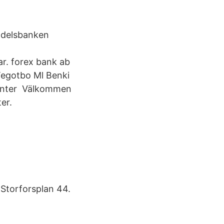
andelsbanken
r. forex bank ab
Tegotbo Ml Benki
 Hinter Välkommen
er.
Storforsplan 44.