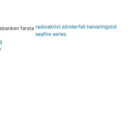
radioaktivt sönderfall halveringstid
seafire series
g
n