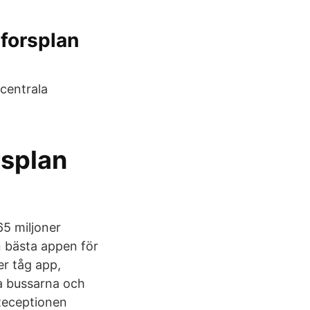
rforsplan
 centrala
rsplan
65 miljoner
n bästa appen för
er tåg app,
ta bussarna och
Receptionen