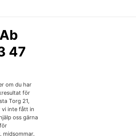
 Ab
23 47
er om du har
resultat för
a Torg 21,
i inte fått in
jälp oss gärna
för
r, midsommar,