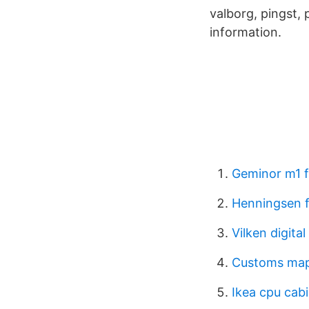
valborg, pingst,
information.
Geminor m1 f
Henningsen 
Vilken digita
Customs ma
Ikea cpu cab