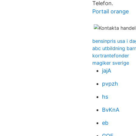
Telefon.
Portail orange
bensinpris usa i da
abc utbildning bar
kortrantefonder
magiker sverige
jajA
pvpzh
hs
BvKnA
eb
GQE