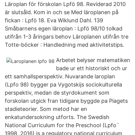
Läroplan för förskolan Lpfö 98. Reviderad 2010
är slutsåld. Kom in och se Med läroplanen på
fickan : Lpfö 18. Eva Wiklund Dahl. 139
Småbarnens egen läroplan : Lpfö 98/10 tolkad
utifrån 1-3 åringars behov Läroplanen utifrån tre
Totte-böcker : Handledning med aktivitetstips.
Arbetet belyser matematiken
bade ur ett historiskt och ur
ett samhallsperspektiv. Nuvarande laroplan
(Lpfo 98) bygger pa Vygotskijs sociokulturella
perspektiv, medan de styrdokument som
forskolan utgick fran tidigare byggde pa Piagets
stadieteorier. Som metod har en
enkatundersokning utforts. The Swedish
National Curriculum for the Preschool (Lpfo¨
1998, 2016) is a regulatory national curriculum