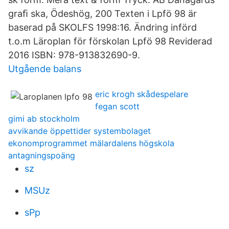
graﬁ ska, Ödeshög, 200 Texten i Lpfö 98 är
baserad på SKOLFS 1998:16. Ändring införd
t.o.m Läroplan för förskolan Lpfö 98 Reviderad
2016 ISBN: 978-913832690-9.
Utgående balans
eric krogh skådespelare
fegan scott
gimi ab stockholm
avvikande öppettider systembolaget
ekonomprogrammet mälardalens högskola
antagningspoäng
sz
MSUz
sPp