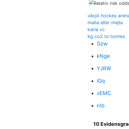
växjö hockey aren
maila eller mejla
karla vc
kg co2 to tonnes
Gzw
kNge
YJRW
iGq
vEMC
nIb
10 Evidensgra