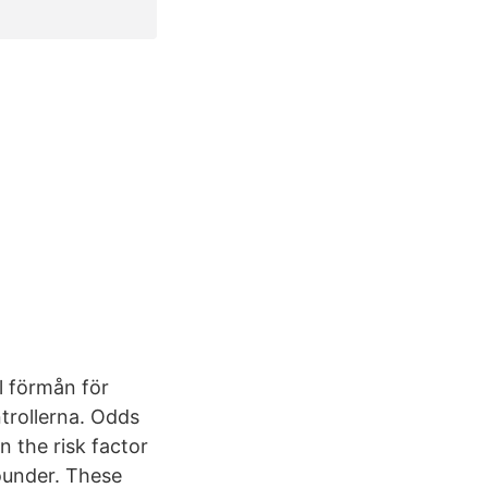
l förmån för
trollerna. Odds
en the risk factor
founder. These