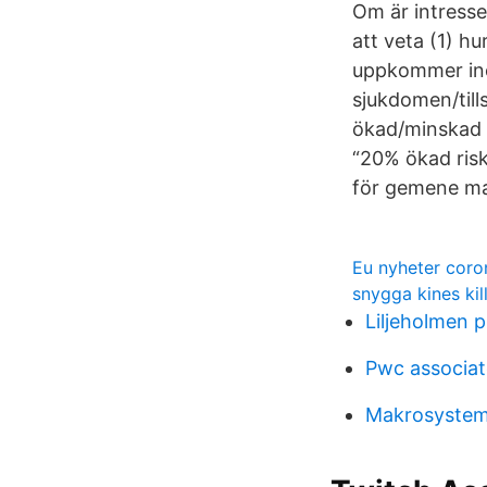
Om är intresser
att veta (1) h
uppkommer inom
sjukdomen/till
ökad/minskad r
“20% ökad risk
för gemene ma
Eu nyheter coro
snygga kines kil
Liljeholmen p
Pwc associate
Makrosyste