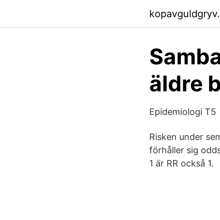
kopavguldgryv
Samba
äldre b
Epidemiologi T5
Risken under seme
förhåller sig odd
1 är RR också 1.