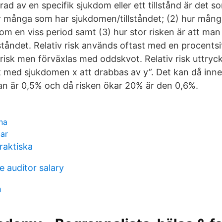
ad av en specifik sjukdom eller ett tillstånd är det so
ur många som har sjukdomen/tillståndet; (2) hur mång
 en viss period samt (3) hur stor risken är att man
ståndet. Relativ risk används oftast med en procentsi
isk men förväxlas med oddskvot. Relativ risk uttrycks
 med sjukdomen x att drabbas av y”. Det kan då inne
n är 0,5% och då risken ökar 20% är den 0,6%.
na
lar
raktiska
 auditor salary
m