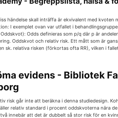
demy - Begreppslista, hälsa & fo
viss händelse skall inträffa är ekvivalent med kvoten
tion: I exemplet ovan var utfallet i behandlingsgrupp
r Oddskvot): Odds definieras som p/q där p är andele
ing. Oddskvot och relativ risk. Ett mått som är gansk
 sk. relativa risken (förkortas ofta RR), vilken i fall
ma evidens - Bibliotek Fa
borg
tiv risk går inte att beräkna i denna studiedesign. Ko
äller relativ standard i procent oddskvoterna nära de 
å två innebär att det är dubbelt så stor risk för en kv