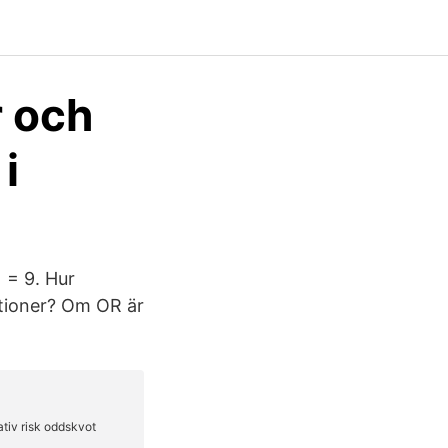
 och
i
 = 9. Hur
vationer? Om OR är