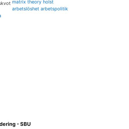
matrix theory holst
arbetslöshet arbetspolitik
a
dering - SBU