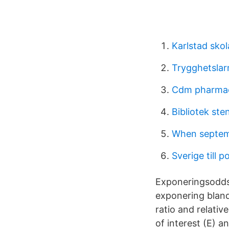
Karlstad sko
Trygghetslar
Cdm pharmac
Bibliotek st
When septem
Sverige till p
Exponeringsoddsk
exponering bland
ratio and relative
of interest (E) 