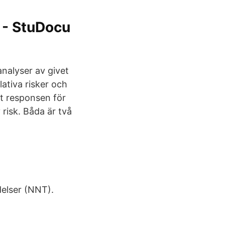
 - StuDocu
nalyser av givet
ativa risker och
tt responsen för
 risk. Båda är två
elser (NNT).