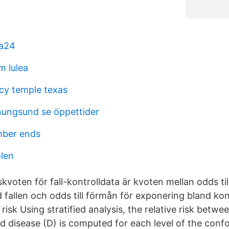
la24
m lulea
y temple texas
enungsund se öppettider
ber ends
olen
voten för fall-kontrolldata är kvoten mellan odds til
 fallen och odds till förmån för exponering bland kon
 risk Using stratified analysis, the relative risk betwe
and disease (D) is computed for each level of the con