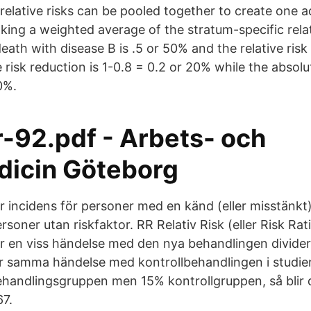
relative risks can be pooled together to create one ad
taking a weighted average of the stratum-specific relat
eath with disease B is .5 or 50% and the relative risk i
 risk reduction is 1-0.8 = 0.2 or 20% while the absolu
0%.
-92.pdf - Arbets- och
dicin Göteborg
r incidens för personer med en känd (eller misstänkt)
rsoner utan riskfaktor. RR Relativ Risk (eller Risk Rati
r en viss händelse med den nya behandlingen divide
r samma händelse med kontrollbehandlingen i studie
behandlingsgruppen men 15% kontrollgruppen, så blir d
67.