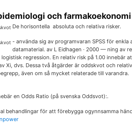
idemiologi och farmakoekonomi
De horisontella absoluta och relativa risker.
- använda sig av programvaran SPSS för enkla a
datamaterial. av L Eidhagen · 2000 — ning av rel
ogistisk regression. En relativ risk på 1.00 innebär a
v Xi, dvs. Dessa två åtgärder är oddskvot och relativ
 begrepp, även om så mycket relaterade till varandra.
ebär en Odds Ratio (på svenska Oddsvot):.
tal behandlingar för att förebygga ogynnsamma händ
anpower