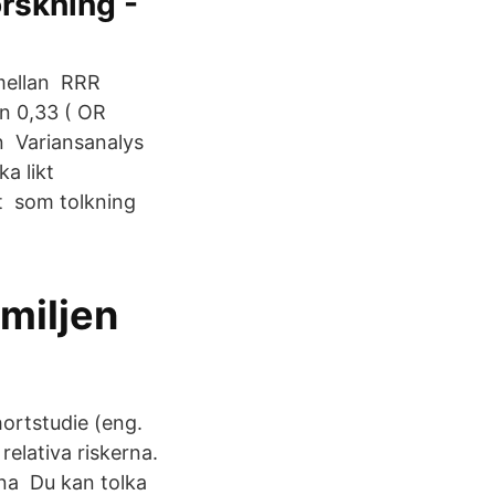
rskning -
 mellan RRR
en 0,33 ( OR
n Variansanalys
a likt
et som tolkning
miljen
hortstudie (eng.
relativa riskerna.
inna Du kan tolka