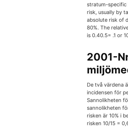
stratum-specific 
risk, usually by 
absolute risk of d
80%. The relative
is 0.40.5= .1 or 1
2001-Nr
miljöme
De två värdena ä
incidensen för pe
Sannolikheten fö
sannolikheten fö
risken är 10% i 
risken 10/15 = 0,