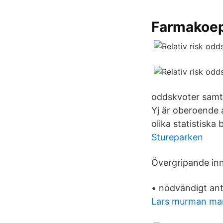
Farmakoep
oddskvoter samt l
Yj är oberoende a
olika statistiska
Stureparken
Övergripande inn
• nödvändigt an
Lars murman m