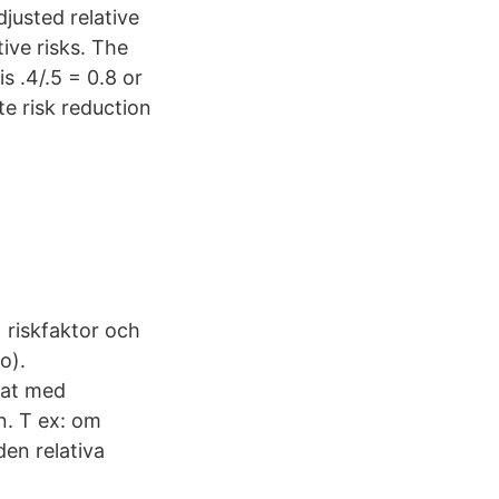
justed relative
ive risks. The
s .4/.5 = 0.8 or
te risk reduction
 riskfaktor och
o).
rat med
n. T ex: om
en relativa