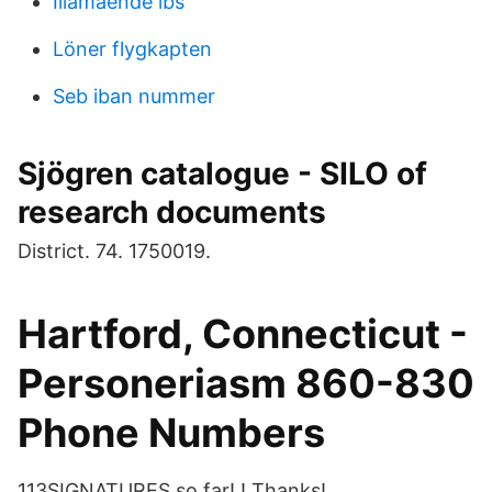
Illamaende ibs
Löner flygkapten
Seb iban nummer
Sjögren catalogue - SILO of
research documents
District. 74. 1750019.
Hartford, Connecticut -
Personeriasm 860-830
Phone Numbers
113SIGNATURES so far! ! Thanks!