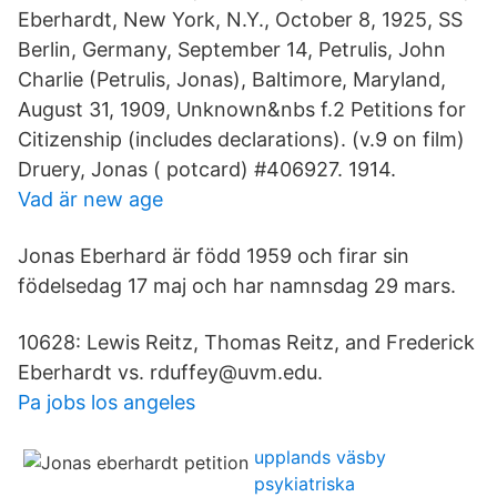
Eberhardt, New York, N.Y., October 8, 1925, SS
Berlin, Germany, September 14, Petrulis, John
Charlie (Petrulis, Jonas), Baltimore, Maryland,
August 31, 1909, Unknown&nbs f.2 Petitions for
Citizenship (includes declarations). (v.9 on film)
Druery, Jonas ( potcard) #406927. 1914.
Vad är new age
Jonas Eberhard är född 1959 och firar sin
födelsedag 17 maj och har namnsdag 29 mars.
10628: Lewis Reitz, Thomas Reitz, and Frederick
Eberhardt vs. rduffey@uvm.edu.
Pa jobs los angeles
upplands väsby
psykiatriska