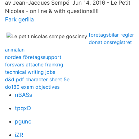
av Jean-Jacques Sempé Jun 14, 2016 - Le Petit
Nicolas - on line & with questions!!!!
Fark gerilla
foretagsbilar regler
donationsregistret
anmälan
nordea företagssupport
forsvars attache frankrig
technical writing jobs
d&d pdf character sheet 5e
do180 exam objectives
nBASs
tpqxD
pgunc
iZR