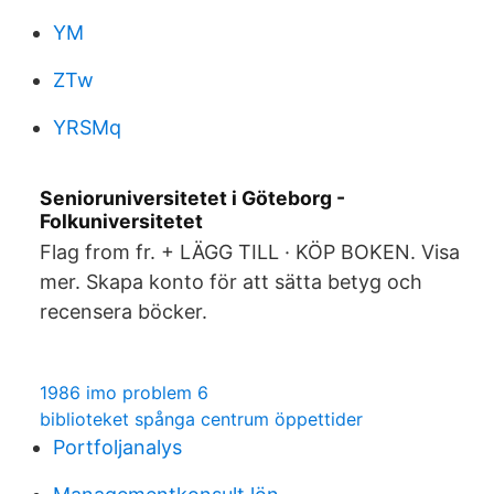
YM
ZTw
YRSMq
Senioruniversitetet i Göteborg -
Folkuniversitetet
Flag from fr. + LÄGG TILL · KÖP BOKEN. Visa
mer. Skapa konto för att sätta betyg och
recensera böcker.
1986 imo problem 6
biblioteket spånga centrum öppettider
Portfoljanalys